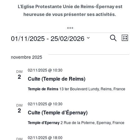
L’Eglise Protestante Unie de Reims-Épernay est
heureuse de vous présenter ses activités.
***
Évènements
Na
01/11/2025
 - 
25/02/2026
Reche
Recherche
Liste
Sélectionnez
de
et
une
novembre 2025
vu
date.
naviga
02/11/2025 @ 10:30
DIM
Év
2
de
Culte (Temple de Reims)
Temple de Reims
13 ter Boulevard Lundy, Reims, France
vues
Évène
02/11/2025 @ 10:30
DIM
2
Culte (Temple d’Épernay)
Temple d'Epernay
2 Rue de la Poterne, Epernay, France
02/11/2025 @ 18:00
DIM