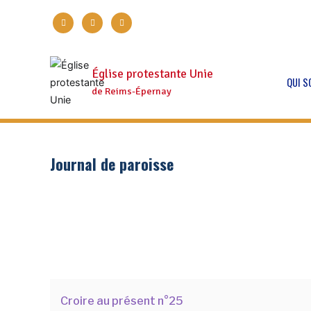
Aller
facebook
twitter
instagram
au
contenu
Église protestante Unie
QUI 
de Reims-Épernay
Journal de paroisse
Croire au présent n°25