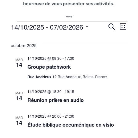
heureuse de vous présenter ses activités.
***
Évènements
Na
14/10/2025
 - 
07/02/2026
Reche
Recherche
Liste
Sélectionnez
de
et
une
octobre 2025
vu
date.
naviga
14/10/2025 @ 09:30
-
17:30
MAR
Év
14
de
Groupe patchwork
Rue Andrieux
12 Rue Andrieux, Reims, France
vues
Évène
14/10/2025 @ 18:30
-
19:15
MAR
14
Réunion prière en audio
14/10/2025 @ 20:00
-
21:30
MAR
14
Étude biblique oecuménique en visio