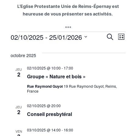
L’Eglise Protestante Unie de Reims-Épernay est
heureuse de vous présenter ses activités.
***
Évènements
Na
02/10/2025
 - 
25/01/2026
Reche
Recherche
Liste
Sélectionnez
de
et
une
octobre 2025
vu
date.
naviga
02/10/2025 @ 10:00
-
17:00
JEU
Év
2
de
Groupe « Nature et bois »
Rue Raymond Guyot
19 Rue Raymond Guyot, Reims,
vues
France
Évène
02/10/2025 @ 20:00
JEU
2
Conseil presbytéral
03/10/2025 @ 14:00
-
16:00
VEN