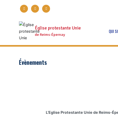
Aller
facebook
twitter
instagram
au
contenu
Église protestante Unie
QUI 
de Reims-Épernay
Évènements
L’Eglise Protestante Unie de Reims-Ép