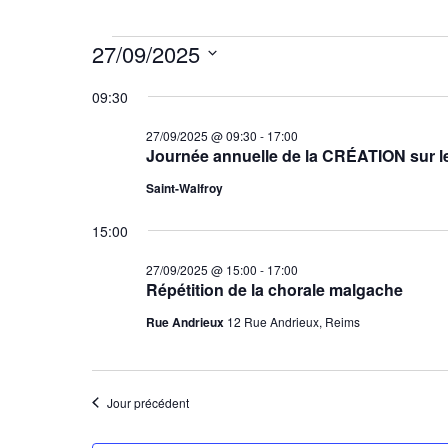
Évènements
27/09/2025
for
Sélectionnez
09:30
27/09/2025
une
date.
27/09/2025 @ 09:30
-
17:00
Journée annuelle de la CRÉATION sur 
Saint-Walfroy
15:00
27/09/2025 @ 15:00
-
17:00
Répétition de la chorale malgache
Rue Andrieux
12 Rue Andrieux, Reims
Jour précédent