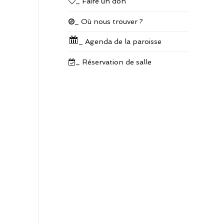
_ Faire un don
_ Où nous trouver ?
avigation
herche
he
r
_ Agenda de la paroisse
e
_ Réservation de salle
ues
gation
Évènement
s
nements