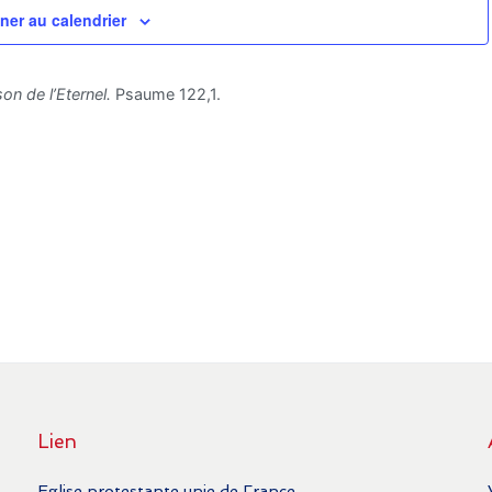
ner au calendrier
on de l’Eternel.
Psaume 122,1.
Lien
Eglise protestante unie de France