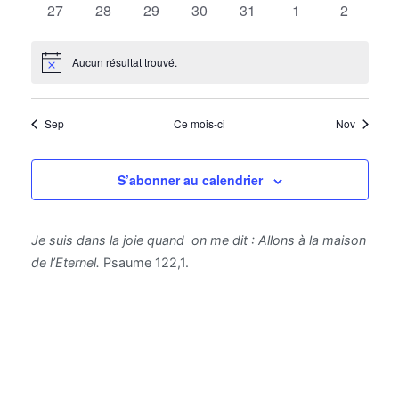
Évène
0
0
0
0
0
0
0
27
28
29
30
31
1
2
évènements
évènements
évènements
évènements
évènements
évènements
évèneme
Aucun résultat trouvé.
Notice
Sep
Ce mois-ci
Nov
S’abonner au calendrier
Je suis dans la joie quand on me dit : Allons à la maison
de l’Eternel.
Psaume 122,1.