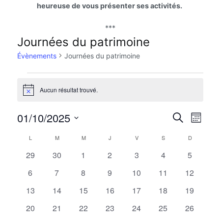
heureuse de vous présenter ses activités.
***
Journées du patrimoine
Évènements
Journées du patrimoine
Évènements
Aucun résultat trouvé.
Notice
Na
01/10/2025
Reche
Recherche
Mois
Sélectionnez
de
et
Calendrier
L
LUNDI
M
MARDI
M
MERCREDI
J
JEUDI
V
VENDREDI
S
SAMEDI
D
DIMANCH
une
0
0
0
0
0
0
0
29
30
1
2
3
4
5
vu
date.
naviga
de
évènements
évènements
évènements
évènements
évènements
évènements
évèneme
0
0
0
0
0
0
0
6
7
8
9
10
11
12
Év
de
Évènements
évènements
évènements
évènements
évènements
évènements
évènements
évènemen
0
0
0
0
0
0
0
13
14
15
16
17
18
19
vues
évènements
évènements
évènements
évènements
évènements
évènements
évènemen
0
0
0
0
0
0
0
20
21
22
23
24
25
26
évènements
évènements
évènements
évènements
évènements
évènements
évènemen