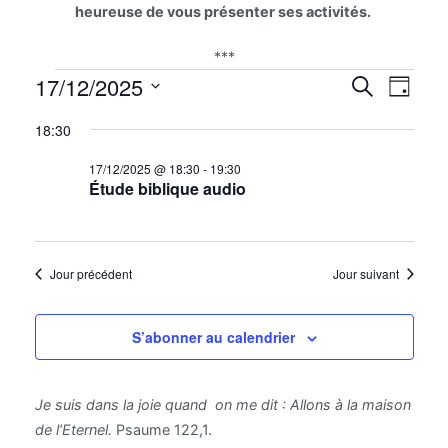
heureuse de vous présenter ses activités.
***
Évènements
Na
17/12/2025
Reche
Recherche
Jour
for
Sélectionnez
de
et
18:30
17/12/2025
une
vu
date.
naviga
17/12/2025 @ 18:30
-
19:30
Étude biblique audio
Év
de
vues
Jour précédent
Jour suivant
Évène
S’abonner au calendrier
Je suis dans la joie quand on me dit : Allons à la maison
de l’Eternel.
Psaume 122,1.