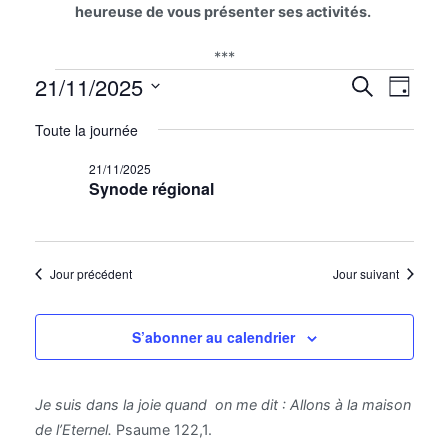
heureuse de vous présenter ses activités.
***
Évènements
Na
21/11/2025
Reche
Recherche
Jour
for
Sélectionnez
de
et
Toute la journée
21/11/2025
une
vu
date.
naviga
21/11/2025
Synode régional
Év
de
vues
Jour précédent
Jour suivant
Évène
S’abonner au calendrier
Je suis dans la joie quand on me dit : Allons à la maison
de l’Eternel.
Psaume 122,1.