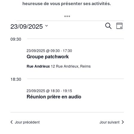
heureuse de vous présenter ses activités.
***
Évènements
Na
23/09/2025
Reche
Recherche
Jour
for
Sélectionnez
de
et
09:30
23/09/2025
une
vu
date.
naviga
23/09/2025 @ 09:30
-
17:30
Groupe patchwork
Év
de
Rue Andrieux
12 Rue Andrieux, Reims
vues
18:30
Évène
23/09/2025 @ 18:30
-
19:15
Réunion prière en audio
Jour précédent
Jour suivant