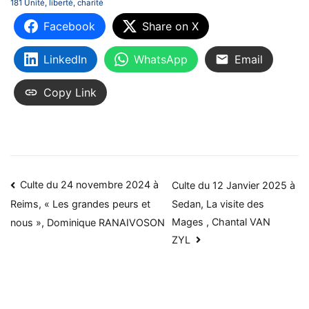
181 Unité, liberté, charité
Facebook
Share on X
LinkedIn
WhatsApp
Email
Copy Link
Navigation
Culte du 24 novembre 2024 à
Culte du 12 Janvier 2025 à
Sedan, La visite des
Reims, « Les grandes peurs et
de
Mages , Chantal VAN
nous », Dominique RANAIVOSON
l’article
ZYL