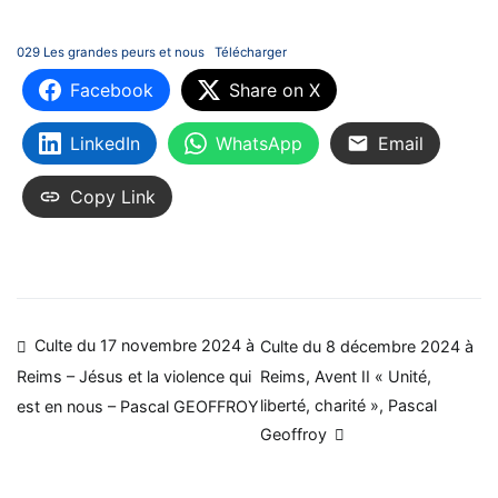
029 Les grandes peurs et nous
Télécharger
Facebook
Share on X
LinkedIn
WhatsApp
Email
Copy Link
Navigation
Culte du 17 novembre 2024 à
Culte du 8 décembre 2024 à
Reims, Avent II « Unité,
Reims – Jésus et la violence qui
de
liberté, charité », Pascal
est en nous – Pascal GEOFFROY
l’article
Geoffroy