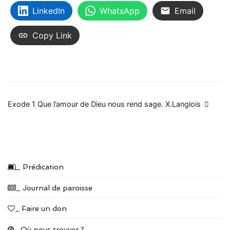
LinkedIn
WhatsApp
Email
Copy Link
Navigation
Exode 1 Que l’amour de Dieu nous rend sage. X.Langlois
de
l’article
_ Prédication
_ Journal de paroisse
_ Faire un don
_ Où nous trouver ?