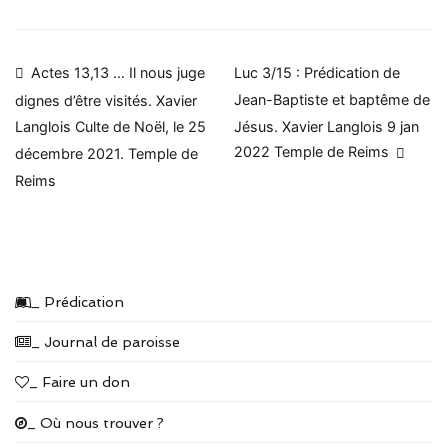
Navigation
Actes 13,13 … Il nous juge
Luc 3/15 : Prédication de
Jean-Baptiste et baptême de
dignes d’être visités. Xavier
de
Jésus. Xavier Langlois 9 jan
Langlois Culte de Noël, le 25
l’article
2022 Temple de Reims
décembre 2021. Temple de
Reims
_ Prédication
_ Journal de paroisse
_ Faire un don
_ Où nous trouver ?