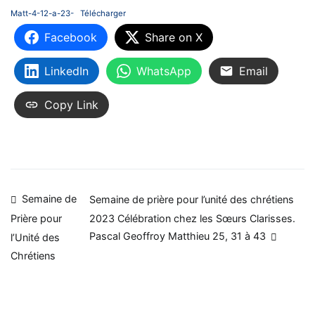
Matt-4-12-a-23-
Télécharger
Facebook
Share on X
LinkedIn
WhatsApp
Email
Copy Link
Navigation
Semaine de
Semaine de prière pour l’unité des chrétiens
2023 Célébration chez les Sœurs Clarisses.
Prière pour
de
Pascal Geoffroy Matthieu 25, 31 à 43
l’Unité des
l’article
Chrétiens