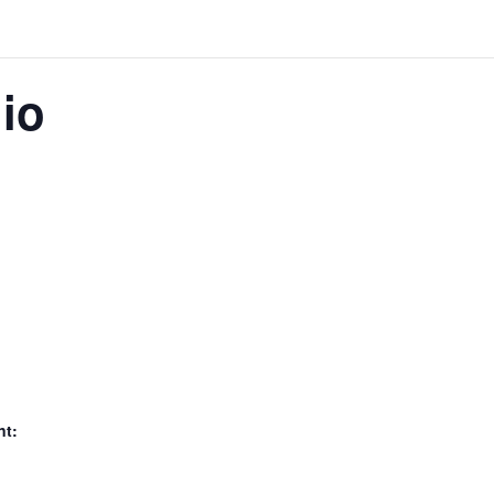
io
nt: