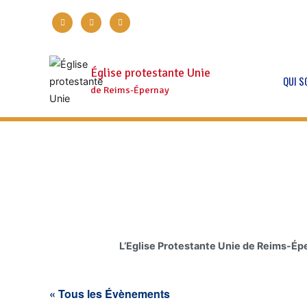
Aller
facebook
twitter
instagram
au
contenu
Église protestante Unie
QUI 
de Reims-Épernay
L’Eglise Protestante Unie de Reims-Ép
« Tous les Évènements