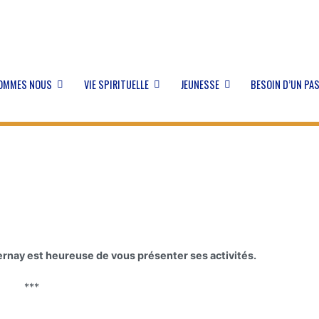
SOMMES NOUS
VIE SPIRITUELLE
JEUNESSE
BESOIN D’UN PA
ernay est heureuse de vous présenter ses activités.
***