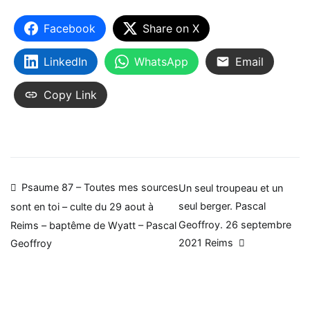
Facebook
Share on X
LinkedIn
WhatsApp
Email
Copy Link
Navigation
Psaume 87 – Toutes mes sources
Un seul troupeau et un
seul berger. Pascal
sont en toi – culte du 29 aout à
de
Geoffroy. 26 septembre
Reims – baptême de Wyatt – Pascal
l’article
2021 Reims
Geoffroy