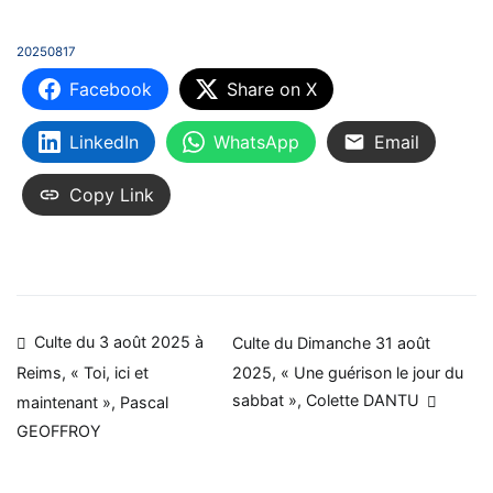
20250817
Facebook
Share on X
LinkedIn
WhatsApp
Email
Copy Link
Navigation
Culte du 3 août 2025 à
Culte du Dimanche 31 août
2025, « Une guérison le jour du
Reims, « Toi, ici et
de
sabbat », Colette DANTU
maintenant », Pascal
l’article
GEOFFROY