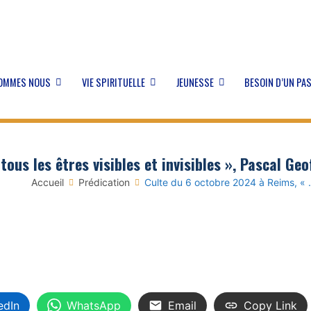
SOMMES NOUS
VIE SPIRITUELLE
JEUNESSE
BESOIN D’UN PA
ous les êtres visibles et invisibles », Pascal Geo
Accueil
Prédication
Culte du 6 octobre 2024 à Reims, « … 
edIn
WhatsApp
Email
Copy Link