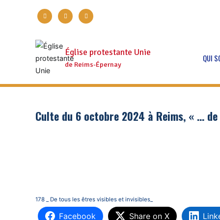
Aller
facebook
twitter
instagram
au
contenu
Église protestante Unie
QUI 
de Reims-Épernay
Culte du 6 octobre 2024 à Reims, « … de t
178 _ De tous les êtres visibles et invisibles_
Facebook
Share on X
Link