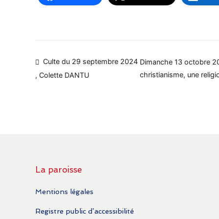
Navigation
Culte du 29 septembre 2024
Dimanche 13 octobre 202
christianisme, une religi
, Colette DANTU
de
l’article
La paroisse
Mentions légales
Registre public d’accessibilité