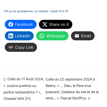
174 La vie quotidienne, un combat – Eph6-10 à 20
Facebook
Share on X
LinkedIn
WhatsApp
Email
Copy Link
Navigation
Culte du 11 Août 2024,
Culte du 22 septembre 2024 à
Reims, « … Dieu, le Père tout
« Justice punitive ou
de
puissant, Créateur du ciel et de la
justice restauratrice ? »,
l’article
terre… », Pascal Geoffroy
Chantal VAN ZYL